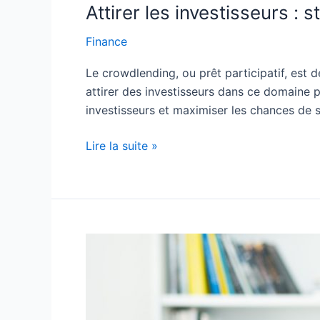
Attirer les investisseurs :
Attirer
les
Finance
investisseurs
:
Le crowdlending, ou prêt participatif, est 
stratégies
attirer des investisseurs dans ce domaine p
gagnantes
investisseurs et maximiser les chances de 
pour
le
Lire la suite »
crowdlending
Quelle
est
l’assurance
sur
mesure