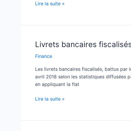
Lire la suite »
Livrets bancaires fiscalisé
Livrets
bancaires
Finance
fiscalisés
:
Les livrets bancaires fiscalisés, battus par
performances
avril 2018 selon les statistiques diffusées
au
en appliquant la flat
plus
bas
Lire la suite »
en
avril