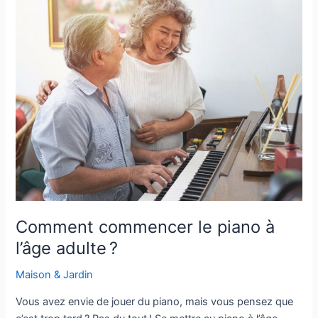
Comment
commencer
le
piano
à
l’âge
adulte ?
Comment commencer le piano à
l’âge adulte ?
Maison & Jardin
Vous avez envie de jouer du piano, mais vous pensez que