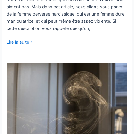
aiment pas. Mais dans cet article, nous allons vous parler
de la femme perverse narcissique, qui est une femme dure,
manipulatrice, et qui peut même être assez violente. Si
cette description vous rappelle quelqu’un,
Lire la suite »
Les
meilleurs
conseils
pour
arrêter
de
fumer