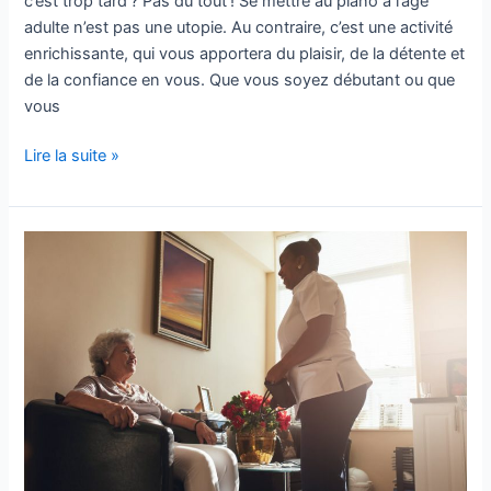
c’est trop tard ? Pas du tout ! Se mettre au piano à l’âge
adulte n’est pas une utopie. Au contraire, c’est une activité
enrichissante, qui vous apportera du plaisir, de la détente et
de la confiance en vous. Que vous soyez débutant ou que
vous
Lire la suite »
EHPAD :
suppléer
la
perte
de
mobilité
et
dépendance
des
séniors !