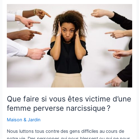
Que
faire
si
vous
êtes
victime
d’une
femme
perverse
narcissique ?
Que faire si vous êtes victime d’une
femme perverse narcissique ?
Maison & Jardin
Nous luttons tous contre des gens difficiles au cours de
notre vie. Des personnes qui nous blessent ou qui ne nous