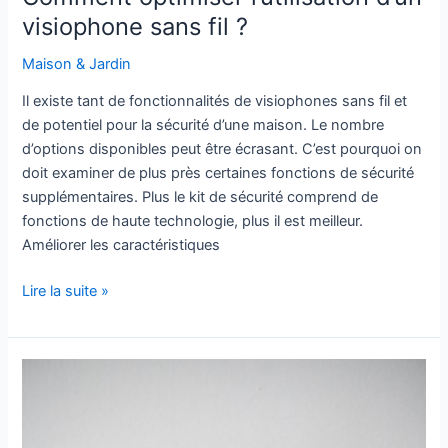
optimiser
visiophone sans fil ?
l’utilisation
Maison & Jardin
d’un
visiophone
Il existe tant de fonctionnalités de visiophones sans fil et
sans
de potentiel pour la sécurité d’une maison. Le nombre
fil
d’options disponibles peut être écrasant. C’est pourquoi on
?
doit examiner de plus près certaines fonctions de sécurité
supplémentaires. Plus le kit de sécurité comprend de
fonctions de haute technologie, plus il est meilleur.
Améliorer les caractéristiques
Lire la suite »
Thermomètre
frontal
infrarouge
–