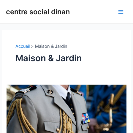
Aller
Pagination
Main
centre social dinan
au
d’article
Men
contenu
Accueil
Maison & Jardin
Maison & Jardin
Quels
sont
les
principaux
avantages
des
distinctions