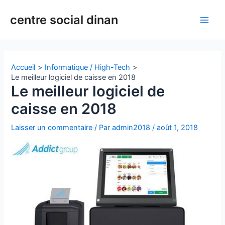
Aller
Navigation
Main
centre social dinan
au
des
Men
contenu
articles
Accueil
Informatique / High-Tech
Le meilleur logiciel de caisse en 2018
Le meilleur logiciel de
caisse en 2018
Laisser un commentaire
/ Par
admin2018
/
août 1, 2018