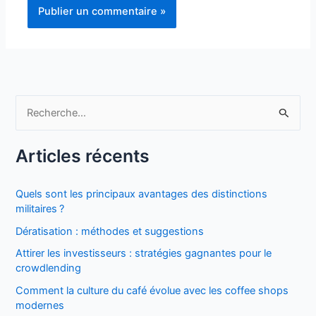
R
e
Articles récents
c
h
Quels sont les principaux avantages des distinctions
e
militaires ?
r
Dératisation : méthodes et suggestions
c
Attirer les investisseurs : stratégies gagnantes pour le
h
crowdlending
e
Comment la culture du café évolue avec les coffee shops
r
modernes