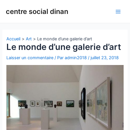
Aller
Navigation
Main
centre social dinan
au
des
Men
contenu
articles
Accueil
Art
Le monde d’une galerie d’art
Le monde d’une galerie d’art
Laisser un commentaire
/ Par
admin2018
/
juillet 23, 2018