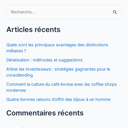
R
e
Articles récents
c
h
Quels sont les principaux avantages des distinctions
e
militaires ?
r
Dératisation : méthodes et suggestions
c
Attirer les investisseurs : stratégies gagnantes pour le
h
crowdlending
e
Comment la culture du café évolue avec les coffee shops
r
modernes
Quatre bonnes raisons d’offrir des bijoux à un homme
:
Commentaires récents